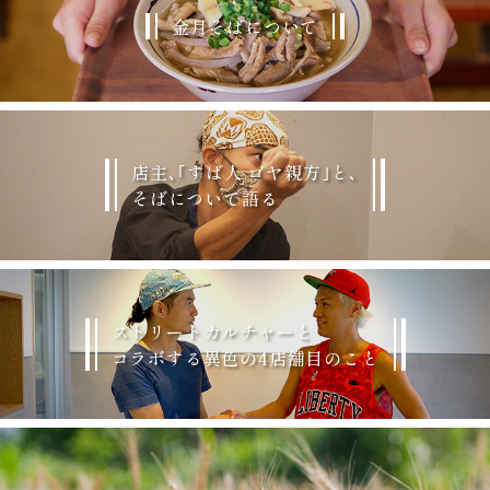
金月そばについて
店主､｢すば人 ゴヤ親方｣と､
そばについて語る
ストリートカルチャーと
コラボする異色の4店舗目のこと