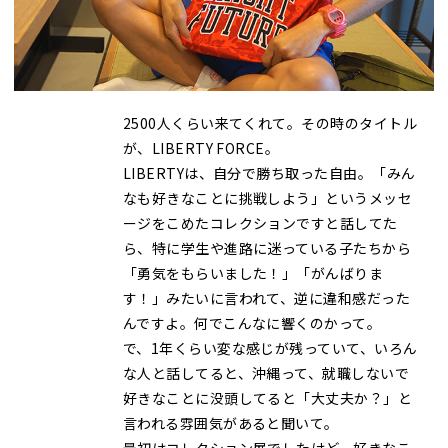
金月そばについて
オンライン販売商品
2500人くらい来てくれて。その時のタイトル
店舗情報
が、LIBERTY FORCE。
LIBERTYは、自分で勝ち取った自由。「みん
なも好きなことに挑戦しよう」というメッセ
ージをこめたコレクションですと話してた
ら、特に学生や進路に迷っている子たちから
「勇気をもらいました！」「がんばりま
す！」みたいに言われて、逆に違和感だった
んですよ。何でこんなに響くのかって。
で、1年くらい変な感じが残っていて、いろん
な人と話してると、沖縄って、就職しないで
好きなことに没頭してると「大丈夫か？」と
言われる雰囲気があると聞いて。
最初はコレクション展でしたけど、好きなこ