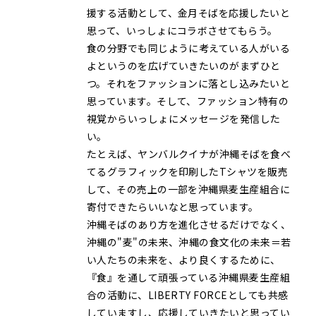
援する活動として、金月そばを応援したいと
思って、いっしょにコラボさせてもらう。
食の分野でも同じように考えている人がいる
よというのを広げていきたいのがまずひと
つ。それをファッションに落とし込みたいと
思っています。そして、ファッション特有の
視覚からいっしょにメッセージを発信した
い。
たとえば、ヤンバルクイナが沖縄そばを食べ
てるグラフィックを印刷したTシャツを販売
して、その売上の一部を沖縄県麦生産組合に
寄付できたらいいなと思っています。
沖縄そばのあり方を進化させるだけでなく、
沖縄の"麦"の未来、沖縄の食文化の未来＝若
い人たちの未来を、より良くするために、
『食』を通して頑張っている沖縄県麦生産組
合の活動に、LIBERTY FORCEとしても共感
していますし、応援していきたいと思ってい